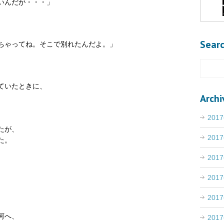
いんだが・・・」
Sear
ちゃってね。そこで別れたんだよ。」
ていたときに、
Archi
201
たが、
201
た。
201
201
201
河へ、
201