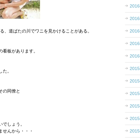
201
201
ある、道ばたの川でワニを見かけることがある。
201
201
の看板があります。
201
201
した。
201
。
その同僚と
201
201
201
いでしょう。
201
ませんから・・・