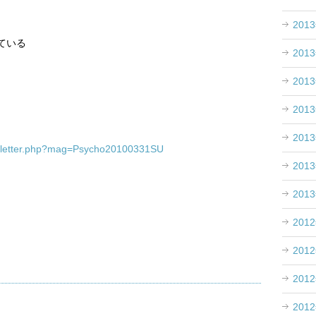
。
201
ている
201
201
201
201
ho_letter.php?mag=Psycho20100331SU
201
201
201
201
201
201