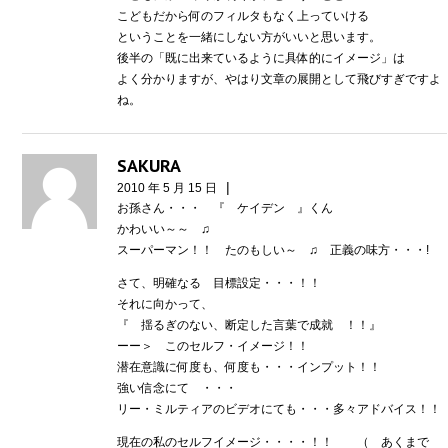
こどもだから何のフィルタもなく上っていける
ということを一緒にしない方がいいと思います。
後半の「既に出来ているように具体的にイメージ」は
よく分かりますが、やはり文章の展開として飛びすぎですよ
ね。
SAKURA
|
2010 年 5 月 15 日
お孫さん・・・ 『 ケイデン 』くん
かわいい～～ ♫
スーパーマン！！ たのもしい～ ♫ 正義の味方・・・!
さて、明確なる 目標設定・・・！！
それに向かって、
『 揺るぎのない、断定した言葉で成就 ！！』
ーー＞ このセルフ・イメージ！！
潜在意識に何度も、何度も・・・インプット！！
強い信念にて ・・・
リー・ミルティアのビデオにても・・・多々アドバイス！！
現在の私のセルフイメージ・・・・！！ （ あくまで