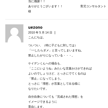
当に感謝！！
ありがとうございます！！ 育児コンサルタント
様
uezono
|
2010 年 5 月 14 日
こんにちは。
ついつい、（特に子どもに対しては）
「~~したらダメ」と言ってしまいますね。
禁止したがりになっている・・・。
ケイデンくんへの場合も、
「ここにいようね」みたいな言葉かけができれば
よいのでしょうけど、とっさにでてくるのは
「禁止」になってしまう。
とっさに「理想」が言葉として出る様に
なりたいです。
自分自身についても「完成された理想」を
イメージできるように
育自します。