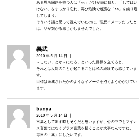
ある思考回路を持つ人は「○○」だけが頭に残り、「してはい
けない」をすっかり忘れ、再び危険で迷惑な「○○」を繰り返
してしまう。
そういう話と思って読んでいたのに、理想イメージだったと
は。話が繋がる感じがしませんでした。
義武
|
2010 年 5 月 14 日
～しない、とか～になる、といった目標を立てると、
それとは反対のことが起こることは私の経験でも感じていま
す。
目標は達成されたかのようなイメージを抱くよう心がけてい
ます。
bunya
|
2010 年 5 月 14 日
言葉として出す時もそうだと思いますが、心の中でもマイナ
ス言葉ではなくプラス言葉を描くことが大事なんですね。
毎日の「薬」にしたいです。