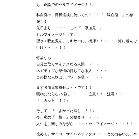
も、正論でのセルフイメージ！！）
私自身の、目標達成に於いての・・・『 吸血鬼 』の存
在！！
先日より ・・・ この『 吸血鬼 』
セルフイメージとして、
聖水＋吸血鬼を、ミキサーに、攪拌！！・・・・海に飛んで
行け・・・・！！
何故なら
自分に取りマイナスなる人間 ・・・
ネガティブな感情の持ち主なる人 ・・・
この様な人物は、パワーを吸う ・・・
まず吸血鬼警戒せよ・・です！！
獲物にならない様に ・・・ 注意！！ 注意！！
『 カット ！！』
そして 『 よかった探し ！！』
今、私の『 旅 』の始まり ・・・
人生を、楽しみながら ・・・セルフイメージ・・・！！
改めて、サイコ・サイバネティクス・・・との出会いに、本