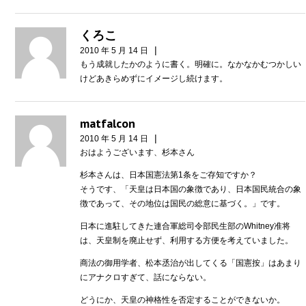
くろこ
|
2010 年 5 月 14 日
もう成就したかのように書く。明確に。なかなかむつかしい
けどあきらめずにイメージし続けます。
matfalcon
|
2010 年 5 月 14 日
おはようございます、杉本さん
杉本さんは、日本国憲法第1条をご存知ですか？
そうです、「天皇は日本国の象徴であり、日本国民統合の象
徴であって、その地位は国民の総意に基づく。」です。
日本に進駐してきた連合軍総司令部民生部のWhitney准将
は、天皇制を廃止せず、利用する方便を考えていました。
商法の御用学者、松本丞治が出してくる「国憲按」はあまり
にアナクロすぎて、話にならない。
どうにか、天皇の神格性を否定することができないか。