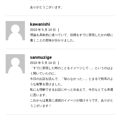
ありがとうございます。
kawanishi
|
2010 年 5 月 14 日
理論を具体的に述べていて、目標をすでに実現したかの様に
書くことの意味が分かりました。
sanmuzige
|
2010 年 5 月 14 日
「すでに実現した時のことをイメージして…」というのはよ
く聞いていたのに、
今日のお話を読んで、「知らなかった…」とまるで初耳のよ
うな衝撃を受けました。
私にも理解できるお話にやっと出会えて、今日もとても幸運
に思います。
これからは素直に成就のイメージが描けそうです。ありがと
うございます！