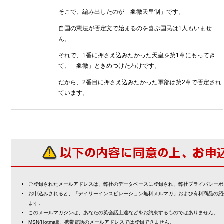
そこで、編み出したのが「象徴天皇制」です。
自国の憲法が否定文で始まるのを喜ぶ国民は1人もいませ
ん。
それで、1番に押さえ込みたかった天皇を第1章にもってき
て、「象徴」ときめつけたわけです。
だから、2番目に押さえ込みたかった軍部は第2章で否定され
ています。
ご登録されたメールアドレスは、弊社のデータベースに登録され、弊社プライバシーポ
お申込みされると、「デイリーインスピレーション無料メルマガ」および有料商品の紹
ます。
このメールマガジンは、あなたの英会話上達などをお約束するものではありません。
MSN(Hotmail)、携帯電話のメールアドレスでは登録できません。