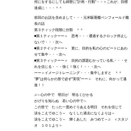
何にをするにしても綿密に”計画・行動”－－＞これが、目標
達成に・・・＾＾
前回のお話を含めまして・・・元米駆逐艦ベンフォールド艦
長の話
第３ティック段階に分類 ＾＾
■第１ティックーー＞ 思考・・・通過するクロック停止し
ないで・・・次へ
■第２テイックーー＞ 更に、目的を私の心のビートにあわ
せて集中・・・次へ
■第３ティックーー＞ 目的の課題むかっている私・・・そ
れを信じる・・・強く！強く！・・・次へ
ーー＞イメージトレーニング・・・集中しますと ＾＾
”夢”は何らかの形で必ず”実現”ーー＞ それに、向かって邁
進！！
♫～心の中で 明日が 明るくひかる
かげりを知らぬ 若い心の中で～
この世で たった一度めぐりあえる明日 それを信じて
涙をこえてゆこう～ なくした過去になくよりは～
涙をこえてゆこう～ 輝くあした みつめて～♫ ＜スタジ
オ １０１より＞