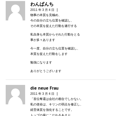
わんぱんち
|
2011 年 3 月 4 日
物事の本質を見極め、
今の自分の立ち位置を確認し、
その本質を捉えた行動を遂行する
私自身も本質からそれた行動をとる
事が多々あります
今一度、自分の立ち位置を確認し、
本質を捉えた行動をします
勉強になります
ありがとうございます
die neue Frau
|
2011 年 3 月 4 日
「首位奪還は会社の都合でしかない。
私の使命は、キリンの弱点を修正し、
経営体質を強化することです。
トップの座にこだわるあまり、