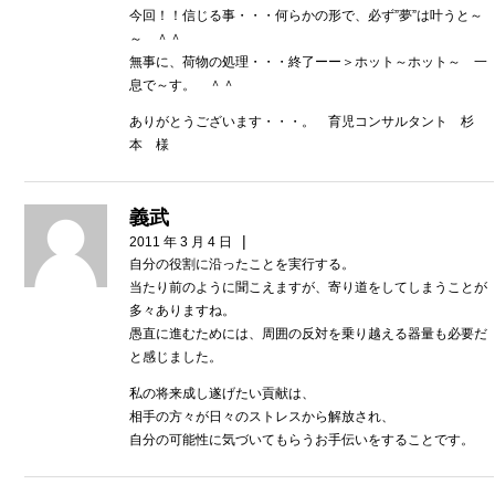
今回！！信じる事・・・何らかの形で、必ず”夢”は叶うと～
～ ＾＾
無事に、荷物の処理・・・終了ーー＞ホット～ホット～ 一
息で～す。 ＾＾
ありがとうございます・・・。 育児コンサルタント 杉
本 様
義武
|
2011 年 3 月 4 日
自分の役割に沿ったことを実行する。
当たり前のように聞こえますが、寄り道をしてしまうことが
多々ありますね。
愚直に進むためには、周囲の反対を乗り越える器量も必要だ
と感じました。
私の将来成し遂げたい貢献は、
相手の方々が日々のストレスから解放され、
自分の可能性に気づいてもらうお手伝いをすることです。