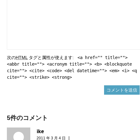
次の
HTML
タグと属性が使えます:
<a href="" title="">
<abbr title=""> <acronym title=""> <b> <blockquote
cite=""> <cite> <code> <del datetime=""> <em> <i> <q
cite=""> <strike> <strong>
5件のコメント
ike
|
2011 年 3 月 4 日