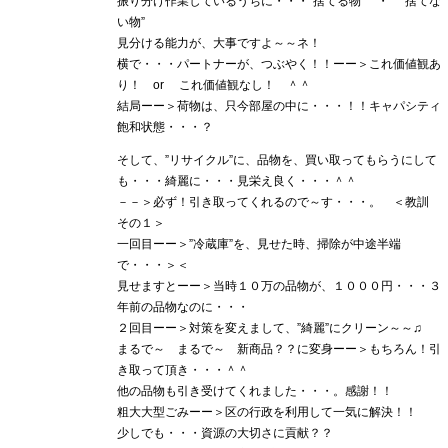
振り分け作業しているうちに・・・”捨てる物” ・ ”捨てな
い物”
見分ける能力が、大事ですよ～～ネ！
横で・・・パートナーが、つぶやく！！ーー＞これ価値観あ
り！ or これ価値観なし！ ＾＾
結局ーー＞荷物は、只今部屋の中に・・・！！キャパシティ
飽和状態・・・？
そして、”リサイクル”に、品物を、買い取ってもらうにして
も・・・綺麗に・・・見栄え良く・・・＾＾
－－＞必ず！引き取ってくれるので～す・・・。 ＜教訓
その１＞
一回目ーー＞”冷蔵庫”を、見せた時、掃除が中途半端
で・・・＞＜
見せますとーー＞当時１０万の品物が、１０００円・・・３
年前の品物なのに・・・
２回目ーー＞対策を変えまして、”綺麗”にクリーン～～♫
まるで～ まるで～ 新商品？？に変身ーー＞もちろん！引
き取って頂き・・・＾＾
他の品物も引き受けてくれました・・・。感謝！！
粗大大型ごみーー＞区の行政を利用して一気に解決！！
少しでも・・・資源の大切さに貢献？？