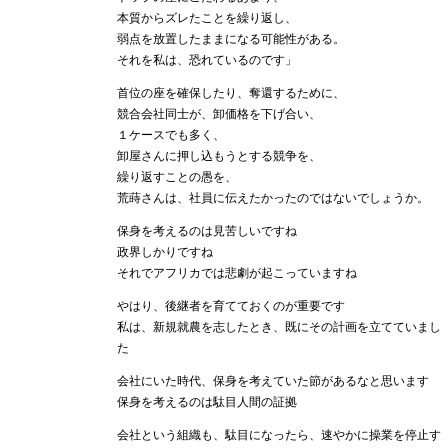
本質からズレたことを繰り返し、
弱点を放置したままになる可能性がある。
それを私は、恐れているのです」
首位の座を確保したり、奪還するために、
競合会社同士が、卸価格を下げ合い、
１ケースでも多く、
卸屋さんに押し込もうとする競争を、
繰り返すことの愚を、
荒蒔さんは、社員に伝えたかったのではないでしょうか。
保身を考えるのは見苦しいですね
政界しかりですね
それでアフリカでは悲劇が起こっていますね
やはり、後継者を育てておくのが重要です
私は、新規就農を志したとき、既にその計画を立てていまし
た
会社にいた時代、保身を考えていた節があるなと思います
保身を考えるのは駄目人間の証拠
会社という組織も、駄目になったら、速やかに操業を停止す