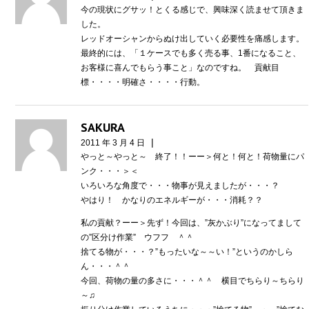
今の現状にグサッ！とくる感じで、興味深く読ませて頂きま
した。
レッドオーシャンからぬけ出していく必要性を痛感します。
最終的には、「１ケースでも多く売る事、1番になること、
お客様に喜んでもらう事こと」なのですね。 貢献目
標・・・・明確さ・・・・行動。
SAKURA
|
2011 年 3 月 4 日
やっと～やっと～ 終了！！ーー＞何と！何と！荷物量にパ
ンク・・・＞＜
いろいろな角度で・・・物事が見えましたが・・・？
やはり！ かなりのエネルギーが・・・消耗？？
私の貢献？ーー＞先ず！今回は、”灰かぶり”になってまして
の”区分け作業” ウフフ ＾＾
捨てる物が・・・？”もったいな～～い！”というのかしら
ん・・・＾＾
今回、荷物の量の多さに・・・＾＾ 横目でちらり～ちらり
～♫