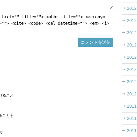
201
 href="" title=""> <abbr title=""> <acronym
201
=""> <cite> <code> <del datetime=""> <em> <i>
201
201
201
201
201
201
げること
201
ることを
201
201
の