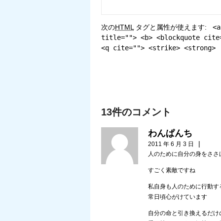
次の
HTML
タグと属性が使えます:
<a
title=""> <b> <blockquote cite
<q cite=""> <strike> <strong>
13件のコメント
わんぱんち
|
2011 年 6 月 3 日
人のために自分の身をささ
すごく素敵ですね
私自身も人のために行動す
常日頃心がけています
自分の命と引き換えるだけ