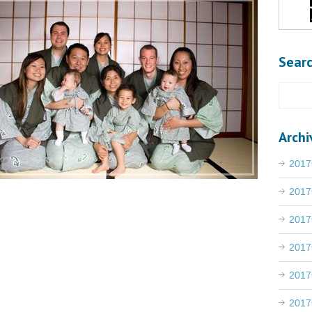
Sear
Archi
201
201
201
201
201
201