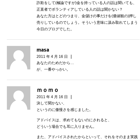
詐欺をして(極論ですが)金を持っている人の話は聞いても、
正直者でボランティアしている人の話は聞かない？
あなた方はとどのつまり、金儲けの事だけを(価値観の)押し
売りしているのでしょう。そういう意味に汲み取れてしまう
今日のブログでした。
masa
|
2011 年 4 月 16 日
あなたのためだから…
が、一番やっかい。
ｍｏｍｏ
|
2011 年 4 月 16 日
決して聞かない、
というのに傲慢さを感じました。
アドバイスは、求めてもないのにされると、
どういう場合でも耳に入りません。
また、アドバイスされたからといって、それをそのまま実践