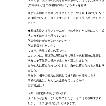
病気でも、先天性の病気も有り癌も有り、はたまた生活環境
(公害や今どきの放射能汚染)によるモノを有り。
今まで真面目に感動して来ましたが、やはり【金にならない
話は聞かないし、金こそすべて】…と言う風に感じてしまい
ました。
◆私は真逆とは言いませんが、その失敗した人達にコソ、成
功のカギは有ると思っています。
何故金儲けが出来なかったのか？
何故病気をしたのか？
つまり、失敗は成功の素です。
エジソンは、実験室に寝泊まりし寝食を忘れ実験に没頭し、
それこそ不健康の極みで金も無く過ごしました。
また他人は変えられないけれど、自分は変えられると教わり
ました。
それを、相手の能力は無視して好き嫌いを優先しろ？
学校の先生は、みんなお金持ちでしょうか？
宮沢賢治は？
人間、目的(価値観)が違います。
タイトルがおせっかいな男でしたが、そこは同感出来ます。
しかし、オチ(参考例)がひど過ぎます。