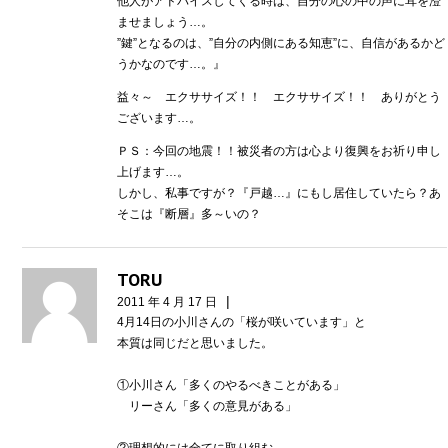
他人がアドバイスしてくる時は、自分の心の中の声に耳を澄
ませましょう…。
”鍵”となるのは、”自分の内側にある知恵”に、自信があるかど
うかなのです…。』
益々～ エクササイズ！！ エクササイズ！！ ありがとう
ございます…。
ＰＳ：今回の地震！！被災者の方は心より復興をお祈り申し
上げます…。
しかし、私事ですが？『戸越…』にもし居住していたら？あ
そこは『断層』多～いの？
TORU
|
2011 年 4 月 17 日
4月14日の小川さんの「桜が咲いています」と
本質は同じだと思いました。
①小川さん「多くのやるべきことがある」
リーさん「多くの意見がある」
②理想的には全てに取り組む。