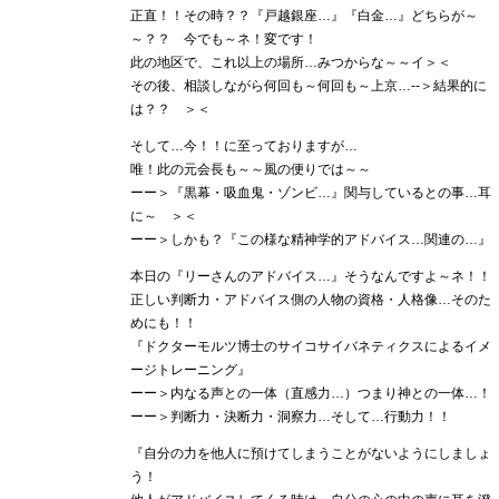
正直！！その時？？『戸越銀座…』『白金…』どちらが～
～？？ 今でも～ネ！変です！
此の地区で、これ以上の場所…みつからな～～イ＞＜
その後、相談しながら何回も～何回も～上京…‐‐＞結果的に
は？？ ＞＜
そして…今！！に至っておりますが…
唯！此の元会長も～～風の便りでは～～
ーー＞『黒幕・吸血鬼・ゾンビ…』関与しているとの事…耳
に～ ＞＜
ーー＞しかも？『この様な精神学的アドバイス…関連の…』
本日の『リーさんのアドバイス…』そうなんですよ～ネ！！
正しい判断力・アドバイス側の人物の資格・人格像…そのた
めにも！！
『ドクターモルツ博士のサイコサイバネティクスによるイメ
ージトレーニング』
ーー＞内なる声との一体（直感力…）つまり神との一体…！
ーー＞判断力・決断力・洞察力…そして…行動力！！
『自分の力を他人に預けてしまうことがないようにしましょ
う！