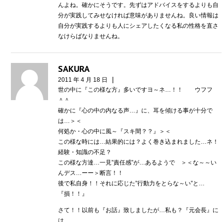
んよね。確かにそうです。先ずはアドバイスをするよりも自
分が実践してみせなければ意味がありませんね。良い情報は
自分が実践するよりも人にシェアしたくなる私の性格を直さ
なけらばなりませんね。
SAKURA
|
2011 年 4 月 18 日
世の中に『この様な方』多いですヨ～ネ…！！ ウフフ
＾＾
確かに『心の中の内なる声…』に、耳を傾ける事が十分で
は…＞＜
何処か・心の中に風～『スキ間？？』＞＜
この様な時には…結果的には？よく巻き込まれました…ネ！
経験・知識の不足？
この様な方達…一見”責任感”が…あるようで ＞＜な～～い
んデス…ーー＞断言！！
後で私自身！！それに応じた”行動力をとらな～い”と…
『損！！』
さて！！以前も『お話』致しましたが…私も？『元会長』に
は…