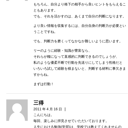
もちろん、自分より格下の相手から良いヒントをもらえるこ
ともあります。
でも、それを活かすのは、あくまで自分の判断になります。
より良い情報を収集するには、自分自身の判断力が必要とい
うことですね。
でも、判断力を磨くってなかなか難しいように思います。
リーのように経験・知識が豊富なら、
それらが糧になって直感的に判断できるのでしょうが、
私のような優柔不断で行動を先送りにしてしまう性格だと
いろいろ試して経験を積まないと、判断する材料に事欠きま
すからね。
まずは行動！
三得
|
2011 年 4 月 16 日
こんにちは。
毎回、楽しみに拝見させていただいております。
人生における勉強(学習)は、学校では教えてくれませんの