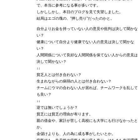
で、本当に参考になる事が多いです。
しかししかし、本日のブログを見て失望しました。
結局はエゴの塊の、”押し売り”だったのかと。
自分よりお金を持っていない人の意見や批判は決して聞かな
い？
健康について自分より健康でない人の意見は決して聞かな
い？
人間関係について良好な人間関係を保てない人からの意見は
決して聞かない？
↓↓
貧乏人とは付き合わない？
生まれながらの病弱の人とは付き合わない？
チームにウマの合わない人が居れば、チームワークを乱して
も良い？
↓↓
逆では無いでしょうか？
貧乏には貧乏の理由が有ります。
親の借金や、家計が苦しく高校にも大学にも行けなかったと
か。
金儲けよりも、人の為に成る事がしたいとか。