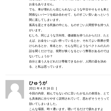
お金もありません。
でも、車が壊れたら信じられないような中古やそもそも車と
関係ないパーツを組み合わせて、ものすごい安いあっという
間に直してしまいます。
孤高を是とする民族の中にも、ものすごい人間哲学を持つ人
がいます。
むしろ、同じような方向性、価値観を持つ人からだけ、たと
えば、お金をいっぱい持っているとか、それでよい医療が受
けられるとか、有名とか、そんな同じようなベクトルの人の
話を聞くだけでは、視野が狭くなるという弊害があるのでは
ないでしょうか？
自分と違う人をどれだけ尊敬できるかが、人間の器を決め
る、と私は思っています。
ひゅうが
|
2011 年 4 月 16 日
今回の内容、頼んでもないのに言いたがる人の表現を、とて
も具体的に分りやすく説明されていて、思わずそうそうって
頷いてしまいました。
こんな場面、時々遭います。聴いてるだけで疲れますよ