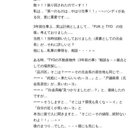
散々！！振り回されたので～す！！
私は…『第一のものは…やはり仕事！！』‐‐＞ハンディがあ
る分、更に重要です…。
3年前仕事上…実は計画としまして…『FUK と TYO の往
復』考えておりました…。
当然！！当時信頼いたしておりました（肩書としての元会
長）が…それに詳しいと？
他にも…私事の事情を、相談・・・＞＜
ある時、”TYOの不動産物件（3年前の事）”相談を－＞拠点と
しての場所探し…
『品川区』そこは？ーー＞その元会長の居住地も同じで…
ーー＞『此処に～来たらいいわ～ヨ…』と…『戸越銀座（元
会長居住）が…良いわ～ヨ』
ーー＞『”白金高輪”見つかりましたが…？』と、連絡したの
ですが…
ーー＞そうしますと…『そこは？環境も良くな～～イ』と
『自分の近くが良いわ～ヨ』と
本当に後で人に聞きますと…『そこに～その値段…絶対ない
わよ！！』…＞＜
後のまつり…でした。－－＞後にも先にも…