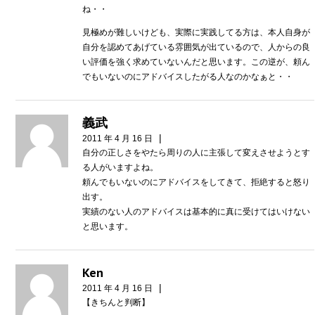
ね・・
見極めが難しいけども、実際に実践してる方は、本人自身が
自分を認めてあげている雰囲気が出ているので、人からの良
い評価を強く求めていないんだと思います。この逆が、頼ん
でもいないのにアドバイスしたがる人なのかなぁと・・
義武
|
2011 年 4 月 16 日
自分の正しさをやたら周りの人に主張して変えさせようとす
る人がいますよね。
頼んでもいないのにアドバイスをしてきて、拒絶すると怒り
出す。
実績のない人のアドバイスは基本的に真に受けてはいけない
と思います。
Ken
|
2011 年 4 月 16 日
【きちんと判断】