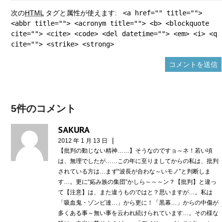
次の
HTML
タグと属性が使えます:
<a href="" title="">
<abbr title=""> <acronym title=""> <b> <blockquote
cite=""> <cite> <code> <del datetime=""> <em> <i> <q
cite=""> <strike> <strong>
5件のコメント
SAKURA
|
2012 年 1 月 13 日
【批判の動じない精神……】そうなのですョ～ネ！若い頃
は、無理でしたが……この年に至りましてからの私は、批判
されている方は…まず“波長が合わな～いモノ”と判断しま
す…。更に“妬み族の集団”かしら～～～ン？【批判】と違っ
て【注意】は、また違うものではと？思いますが…。私は
「吸血鬼・ゾンビ達…」から更に！「黒幕…」からの中傷が
多くある事～無い事を云われ続けられています…。その様な