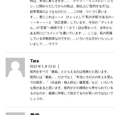
時は、本当に募りますが……「デイリ－・インスピレ－ショ
ン」に関わりだしてからの私は、前以上に“批判する方”は、
妨害電波のようなものだと……この頃、つくづく思いま
す…。更にこれは～～♫ ひょっとして“私の才能”があるの～
～～ネ～～～と「自己更新」しています。今日の「マットさ
ん」の“言葉”～納得です！！さて！話が変わって、去年から
ある所にに“コメント”を書いています…。ここは、私の所属
している宗教団体なのですが……いろいろな方がいらっしゃ
いまして……ウフフ
Tara
|
2012 年 1 月 13 日
批判をすべて「嫉妬」ととらえるのは危険だと思います。
批判には「嫉妬」、だけでなく「本当にその人の向上を望ん
での助言」「（社会的・個人的な）嫌悪感」など、いろいろ
な形があると思います。批判がどの感情から寄せられている
ものなのか、厳粛に吟味して役立てるのが良いのではないで
しょうか。