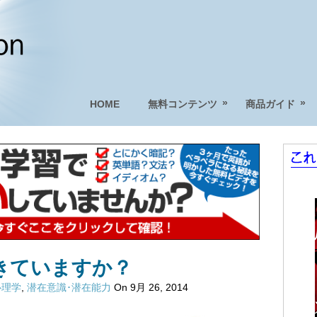
»
»
HOME
無料コンテンツ
商品ガイド
きていますか？
心理学
,
潜在意識･潜在能力
On 9月 26, 2014