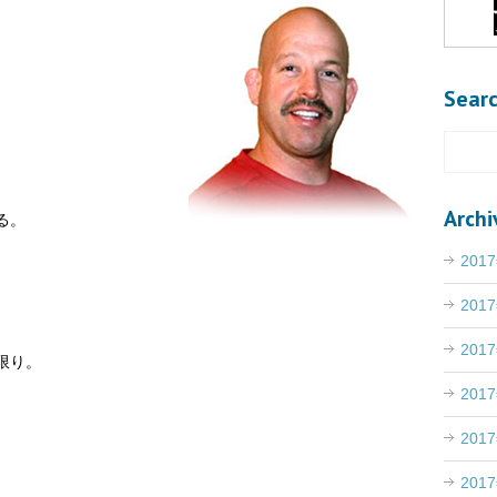
Sear
Archi
る。
201
201
201
限り。
201
201
201