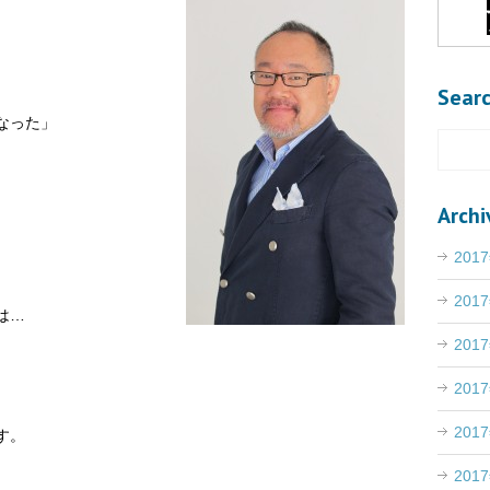
Sear
なった」
Archi
201
201
は…
201
201
201
す。
201