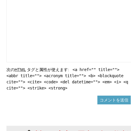
次の
HTML
タグと属性が使えます:
<a href="" title="">
<abbr title=""> <acronym title=""> <b> <blockquote
cite=""> <cite> <code> <del datetime=""> <em> <i> <q
cite=""> <strike> <strong>