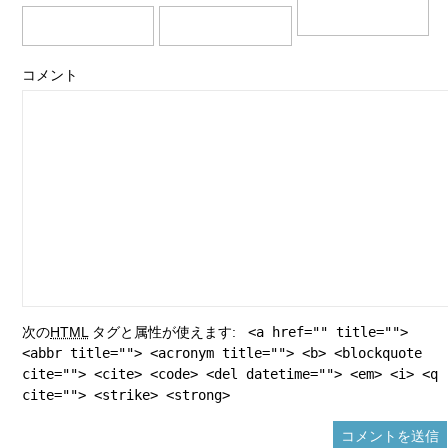
コメント
次の
HTML
タグと属性が使えます:
<a href="" title="">
<abbr title=""> <acronym title=""> <b> <blockquote
cite=""> <cite> <code> <del datetime=""> <em> <i> <q
cite=""> <strike> <strong>