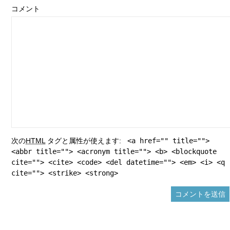
コメント
次の
HTML
タグと属性が使えます:
<a href="" title="">
<abbr title=""> <acronym title=""> <b> <blockquote
cite=""> <cite> <code> <del datetime=""> <em> <i> <q
cite=""> <strike> <strong>