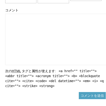
コメント
次の
HTML
タグと属性が使えます:
<a href="" title="">
<abbr title=""> <acronym title=""> <b> <blockquote
cite=""> <cite> <code> <del datetime=""> <em> <i> <q
cite=""> <strike> <strong>