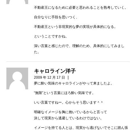
不動産王になるために必要と思われることを熟考していく。
自分なりに手段を思いつく、
不動産王という非現実的な夢の実現が具体的になる。
ということですかね。
深い言葉と感じたので、理解のため、具体的にしてみまし
た。
キャロライン洋子
|
2009 年 12 月 17 日
夢に酔い気味のキャロラインがやって来ましたよ。
“無限”という言葉にほろ酔い気味です。
いい言葉ですねー。心からそう思います＾＾
明確なイメージを胸に抱いているからと言って
決して現実から逃避しているわけではない。
イメージを持てる人とは、現実から逃げないでそこに踏ん張