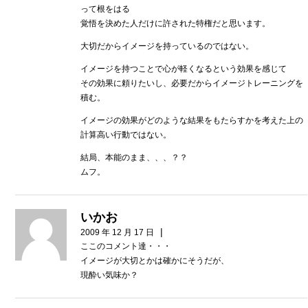
って根をはる
覚悟を決めた人だけに許された特権だと思います。
大切だからイメージを持っているのではない。
イメージを持つことで心が軽くなるという効果を感じて
その効果に頼りたいし、必要だからイメージトレーニングを
積む。
イメージの効果がどのような結果をもたらすかを考えた上の
計算高い行動ではない。
結局、本能のまま、、、？？
ムフ。
いかお
|
2009 年 12 月 17 日
ここのコメント達・・・
イメージが大切とかは確かにそうだが、
現酔い気味か？