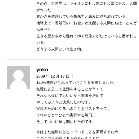
その点、自然界は、ライオンにせよ鹿にせよ鷲にせよ、人間
が作った
豊かさを超越している想像力と恵みに満ち溢れている。
地球上で一番最低の「お金」が支配する人間たちは、どんど
ん幸せと、
生きる豊かさから離れてゆく想像力がたけているし磨かれて
いる。
どうする人間という生き物。
yoko
|
2009 年 12 月 17 日
120%無理だと思っていたことを実現しました。
無理だと思って生活をすることが辛くて・・
それなら仮にでもいいから期限を決めて
やってみようと決意したのです。
実現のためにやるべきことをリストアップし
それをひとつひとつ実行する毎日。
そしてついに扉は開かれたのです。
今はまた無理だと思っていることを実現するため
こつこつ目の前にあるやるべきことに