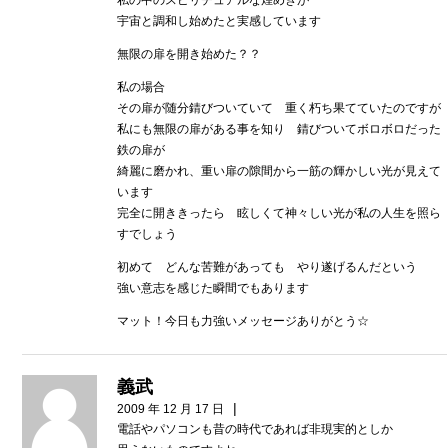
宇宙と調和し始めたと実感しています
無限の扉を開き始めた？？
私の場合
その扉が随分錆びついていて 重く朽ち果てていたのですが
私にも無限の扉がある事を知り 錆びついてボロボロだった
鉄の扉が
綺麗に磨かれ、重い扉の隙間から一筋の輝かしい光が見えて
います
完全に開ききったら 眩しくて神々しい光が私の人生を照ら
すでしょう
初めて どんな苦難があっても やり遂げるんだという
強い意志を感じた瞬間でもあります
マット！今日も力強いメッセージありがとう☆
義武
|
2009 年 12 月 17 日
電話やパソコンも昔の時代であれば非現実的としか