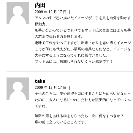
内田
|
2009 年 12 月 17 日
アタマの中で思い描いたイメージが、手を足を自分を動かす
原動力。
相手が分かっているつもりでもマット氏の言葉にはより相手
の芯まで伝わる力を感じます。
趣味で工作をやってますが、出来上がりを思い描くイメージ
こそが何にも代えがたい最高の道具なんだなと、イメージを
大事にするようになってそれに気付けました。
マット氏には、感謝しきれないくらい感謝です！
taka
|
2009 年 12 月 17 日
子供のころは、夢や願望を口にすることにためらいがなかっ
たのに、大人になるにつれ、だれもが現実的になっていくん
ですね。
無限の扉をあける鍵をもらったら、次に何をすべきか？
扉の前に立っているところです。