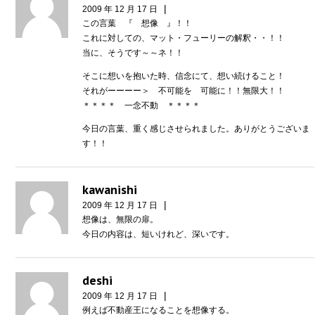
|
2009 年 12 月 17 日
この言葉 『 想像 』！！
これに対しての、マット・フューリーの解釈・・！！
当に、そうです～～ネ！！
そこに想いを抱いた時、信念にて、想い続けること！
それがーーーー＞ 不可能を 可能に！！無限大！！
＊＊＊＊ 一念不動 ＊＊＊＊
今日の言葉、重く感じさせられました。ありがとうございま
す！！
kawanishi
|
2009 年 12 月 17 日
想像は、無限の扉。
今日の内容は、短いけれど、深いです。
deshi
|
2009 年 12 月 17 日
例えば不動産王になることを想像する。